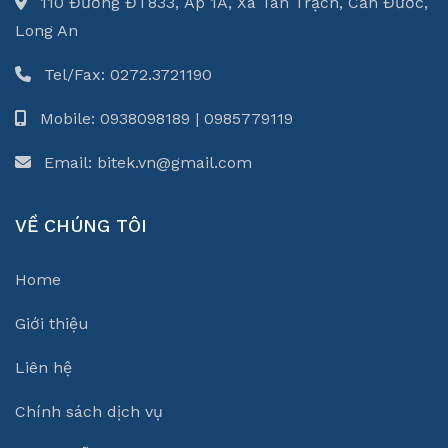
110 Đường ĐT833, Ấp 1A, Xã Tân Trạch, Cần Đước,
Long An
Tel/Fax: 0272.3721190
Mobile: 0938098189 | 0985779119
Email: bitek.vn@gmail.com
VỀ CHÚNG TÔI
Home
Giới thiệu
Liên hệ
Chính sách dịch vụ