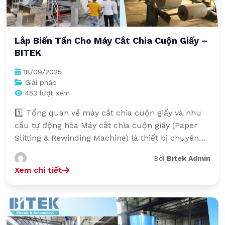
Lắp Biến Tần Cho Máy Cắt Chia Cuộn Giấy –
BITEK
18/09/2025
Giải pháp
453 lượt xem
1️⃣ Tổng quan về máy cắt chia cuộn giấy và nhu
cầu tự động hóa Máy cắt chia cuộn giấy (Paper
Slitting & Rewinding Machine) là thiết bị chuyên
dụng trong ngành sản xuất giấy, bao bì, in ấn và
Bởi
Bitek Admin
đóng gói, có nhiệm vụ cắt các cuộn giấy lớn thành
Xem chi tiết
các cuộn nhỏ hơn […]