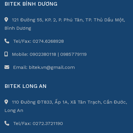
BITEK BÌNH DƯƠNG
xuất trong công nghiệp: bơm, quạt, băng tải, máy
ép, máy trộn, máy nén khí, máy cắt, hệ thống
121 Đường 55, KP. 2, P. Phú Tân, TP. Thủ Dầu Một,
HVAC…
Bình Dương
Tiết kiệm điện năng lên đến
30–40%,
nhờ điều
khiển tốc độ động cơ theo tải thực tế.
Tel/Fax: 0274.6268928
Hỗ trợ hầu hết các thương hiệu biến tần công
nghiệp:
Shihlin, Danfoss, Mitsubishi, Delta, LS,
Mobile: 0902380118 | 0985779119
Schneider, Siemens, Fuji, Hitachi, ABB, INVT,
IHTEK…
Email: bitek.vn@gmail.com
Dịch vụ liên quan:
→ Lắp đặt biến tần mới, thay thế nâng cấp biến tần
BITEK LONG AN
cũ, sửa chữa biến tần hư hỏng.
→ Lập trình chức năng: PID, đa bơm, đồng bộ tốc độ,
110 Đường ĐT833, Ấp 1A, Xã Tân Trạch, Cần Đước,
điều khiển moment, đảo chiều mềm, chạy đồng bộ
Long An
nhiều trục, kết nối truyền thông Modbus / Profibus /
Ethernet / CANopen,…
Tel/Fax: 0272.3721190