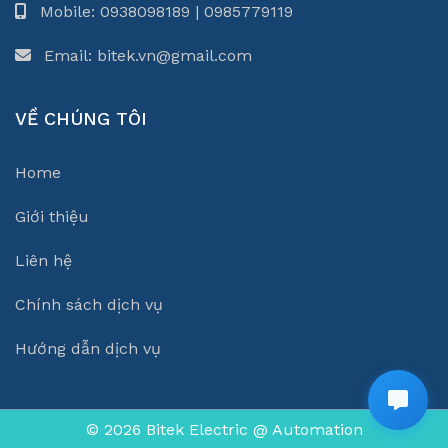
2️
Lắp đặt Servo – Giải pháp điều khiển chính xác
Mobile: 0938098189 | 0985779119
cao, phản hồi nhanh
Email: bitek.vn@gmail.com
Cung cấp thiết bị và tích hợp hệ thống
servo
motor & servo driver
cho các dây chuyền cần độ
VỀ CHÚNG TÔI
chính xác cao: máy in, máy đóng gói, dán nhãn,
dệt kim, máy cắt CNC, máy ép nhựa, robot gắp
sản phẩm.
Home
Lập trình kết hợp
servo + PLC + HMI
tạo thành
Giới thiệu
hệ thống điều khiển chính xác cao.
Hỗ trợ nhiều hãng:
Shihlin, Mitsubishi,
Liên hệ
Panasonic, Delta, Yaskawa, Syntec, Estun,
Leadshine…
Chính sách dịch vụ
Cung cấp kèm theo dịch vụ bảo trì, sửa chữa
servo các hãng.
Hướng dẫn dịch vụ
3️
Lập trình & tích hợp hệ thống PLC
Cung cấp bộ điều khiển PLC, thiết kế, lập trình
© 2026 Bitek Electric @ Automation