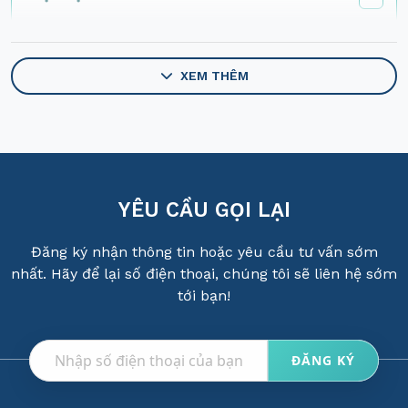
Giải Pháp Tự Động Hóa Công Nghiệp BITEK –
Tăng Hiệu Suất, Giảm Chi phí
XEM THÊM
BITEK cung cấp các giải pháp tự động hóa
Giải pháp tự động hóa BITEK cho các nghành
công nghiệp
Vì sao khách hàng chọn giải pháp tự động hóa
BITEK?
YÊU CẦU GỌI LẠI
Quy trình triển khai giải pháp tự động hóa tại
BITEK
Đăng ký nhận thông tin hoặc yêu cầu tư vấn sớm
Các câu hỏi thường gặp (FAQ)
nhất. Hãy để lại số điện thoại, chúng tôi sẽ liên hệ sớm
tới bạn!
Liên hệ dịch vụ BITEK
Giải Pháp Tự Động Hóa Công Nghiệp
BITEK – Tăng Hiệu Suất, Giảm Chi phí