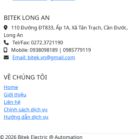
BITEK LONG AN
110 Đường ĐT833, Ấp 1A, Xã Tân Trạch, Cần Đước,
Long An
Tel/Fax: 0272.3721190
Mobile: 0938098189 | 0985779119
Email: bitek.vn@gmail.com
VỀ CHÚNG TÔI
Home
Giới thiệu
Liên hệ
Chính sách dịch vụ
Hướng dẫn dịch vụ
© 2026 Bitek Electric @ Automation