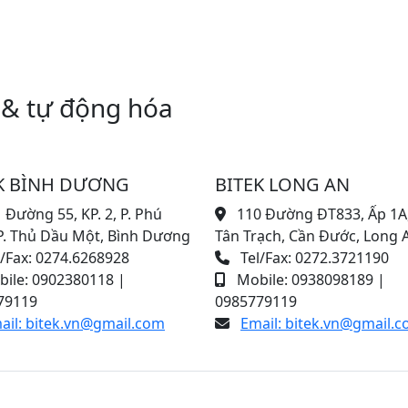
 & tự động hóa
K BÌNH DƯƠNG
BITEK LONG AN
 Đường 55, KP. 2, P. Phú
110 Đường ĐT833, Ấp 1A,
P. Thủ Dầu Một, Bình Dương
Tân Trạch, Cần Đước, Long 
/Fax: 0274.6268928
Tel/Fax: 0272.3721190
ile: 0902380118 |
Mobile: 0938098189 |
79119
0985779119
ail: bitek.vn@gmail.com
Email: bitek.vn@gmail.