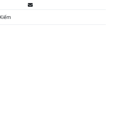
0985779119
bitek.vn@gmail.com
 Kiếm
BÁO GIÁ DỊCH VỤ
VỤ