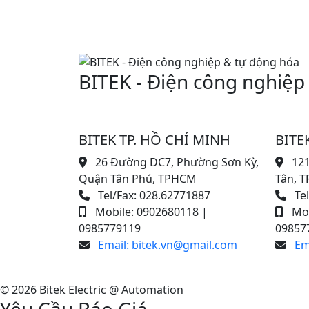
BITEK - Điện công nghiệp
BITEK TP. HỒ CHÍ MINH
BITE
26 Đường DC7, Phường Sơn Kỳ,
121
Quận Tân Phú, TPHCM
Tân, T
Tel/Fax: 028.62771887
Tel
Mobile: 0902680118 |
Mob
0985779119
09857
Email: bitek.vn@gmail.com
Em
© 2026 Bitek Electric @ Automation
Yêu Cầu Báo Giá