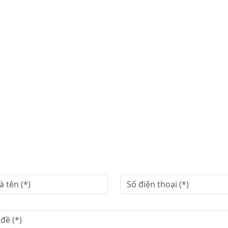
Yêu cầu báo giá
ự hỗ trợ tốt đẹp đều bắt đầu từ một cuộc trò chuyện. Hãy l
với chúng tôi, mọi mong muốn của bạn sẽ được tăng ngay!