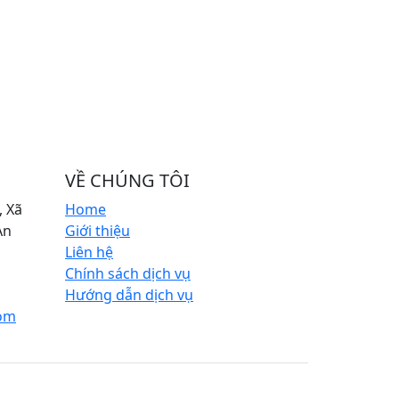
VỀ CHÚNG TÔI
 Xã
Home
An
Giới thiệu
Liên hệ
Chính sách dịch vụ
Hướng dẫn dịch vụ
com