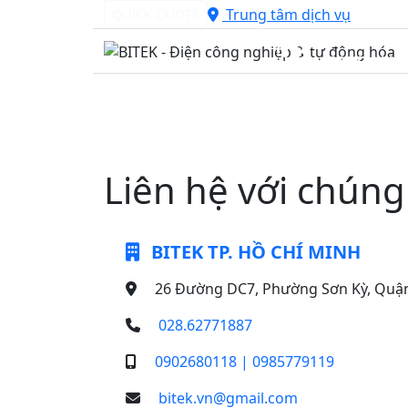
Trung tâm dịch vụ
QUICK QUOTE
Hotline 24/7
0985779119
Sản phẩm
Dịch vụ
Giải pháp
Kỹ thuậ
Liên hệ với chúng 
BITEK TP. HỒ CHÍ MINH
26 Đường DC7, Phường Sơn Kỳ, Quậ
028.62771887
0902680118 | 0985779119
bitek.vn@gmail.com