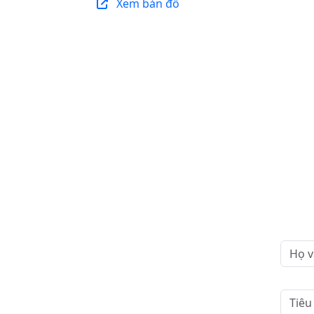
Xem bản đồ
Mọi s