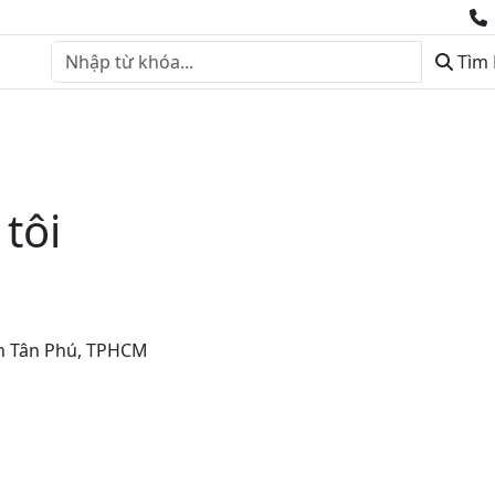
Tìm
t
Thư viện
Tin tức
Giới thiệu
Liên hệ
BÁO GIÁ DỊCH 
tôi
n Tân Phú, TPHCM