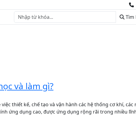
Tìm
t
Thư viện
Tin tức
Giới thiệu
Liên hệ
BÁO GIÁ DỊCH 
học và làm gì?
việc thiết kế, chế tạo và vận hành các hệ thống cơ khí, các
tính ứng dụng cao, được ứng dụng rộng rãi trong nhiều lĩnh