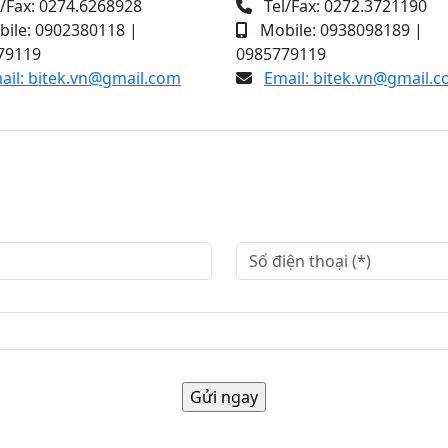
/Fax: 0274.6268928
Tel/Fax: 0272.3721190
ile: 0902380118 |
Mobile: 0938098189 |
79119
0985779119
ail: bitek.vn@gmail.com
Email: bitek.vn@gmail.