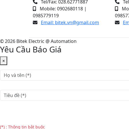
Tel/Fax: 028.62771887
Tel
Mobile: 0902680118 |
Mob
0985779119
09857
Email: bitek.vn@gmail.com
Em
© 2026 Bitek Electric @ Automation
Yêu Cầu Báo Giá
×
(*) : Thông tin bắt buộc