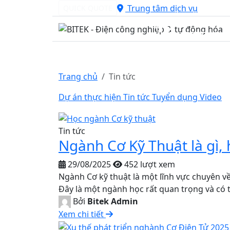
Trung tâm dịch vụ
QUICK QUOTE
Hotline 24/7
0985779119
Sản phẩm
Dịch vụ
Giải pháp
Kỹ thuậ
Trang chủ
Tin tức
Dự án thực hiện
Tin tức
Tuyển dụng
Video
Tin tức
Ngành Cơ Kỹ Thuật là gì, 
29/08/2025
452 lượt xem
Ngành Cơ kỹ thuật là một lĩnh vực chuyên về 
Đây là một ngành học rất quan trọng và có 
Bởi
Bitek Admin
Xem chi tiết