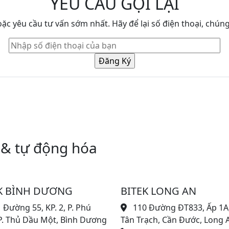
YÊU CẦU GỌI LẠI
c yêu cầu tư vấn sớm nhất. Hãy để lại số điện thoại, chúng 
 & tự động hóa
K BÌNH DƯƠNG
BITEK LONG AN
 Đường 55, KP. 2, P. Phú
110 Đường ĐT833, Ấp 1A,
P. Thủ Dầu Một, Bình Dương
Tân Trạch, Cần Đước, Long 