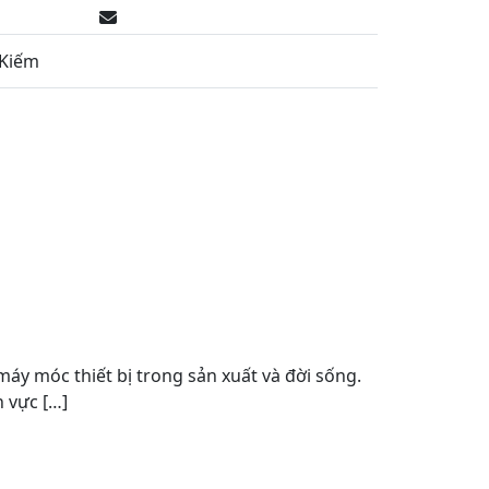
0985779119
bitek.vn@gmail.com
 Kiếm
BÁO GIÁ DỊCH VỤ
VỤ
 máy móc thiết bị trong sản xuất và đời sống.
 vực […]