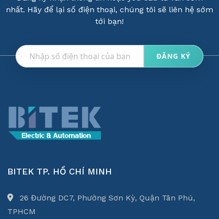
nhất. Hãy để lại số điện thoại, chúng tôi sẽ liên hệ sớm
tới bạn!
BITEK TP. HỒ CHÍ MINH
26 Đường DC7, Phường Sơn Kỳ, Quận Tân Phú,
TPHCM