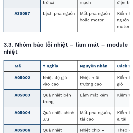
trở xả
mạch
điện trở
A30057
Lệch pha nguồn
Mất pha nguồn
Kiểm tr
hoặc motor
nguồn &
motor
3.3. Nhóm báo lỗi nhiệt – làm mát – module
nhiệt
Mã
Ý nghĩa
Nguyên nhân
Cách xử
A05002
Nhiệt độ gió
Nhiệt môi
Kiểm tr
vào cao
trường cao
gió
A05003
Quá nhiệt bên
Làm mát kém
Kiểm tr
trong
A05004
Quá nhiệt chỉnh
Mất pha nguồn,
Kiểm tr
lưu
tải cao
& tải
A05006
Quá nhiệt
Nhiệt chip –
Theo dõ