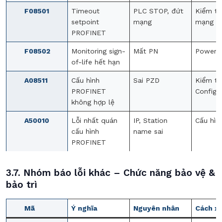
F08501
Timeout
PLC STOP, đứt
Kiểm tr
setpoint
mạng
mạng
PROFINET
F08502
Monitoring sign-
Mất PN
Power 
of-life hết hạn
A08511
Cấu hình
Sai PZD
Kiểm t
PROFINET
Config
không hợp lệ
A50010
Lỗi nhất quán
IP, Station
Cấu hình
cấu hình
name sai
PROFINET
3.7. Nhóm báo lỗi khác – Chức năng bảo vệ &
bảo trì
Mã
Ý nghĩa
Nguyên nhân
Cách xử