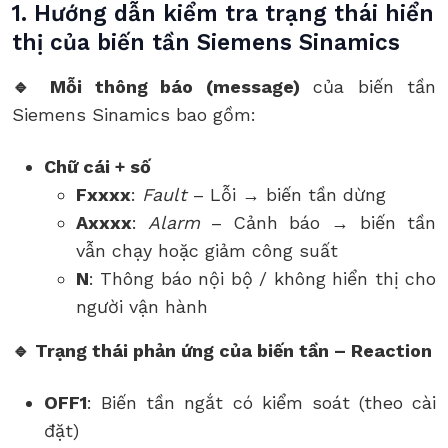
1. Hướng dẫn kiểm tra trạng thái hiển
thị của biến tần Siemens Sinamics
🔹 Mỗi thông báo (message)
của biến tần
Siemens Sinamics bao gồm:
Chữ cái + số
Fxxxx
:
Fault
– Lỗi → biến tần dừng
Axxxx
:
Alarm
– Cảnh báo → biến tần
vẫn chạy hoặc giảm công suất
N
: Thông báo nội bộ / không hiển thị cho
người vận hành
🔹 Trạng thái phản ứng của biến tần – Reaction
OFF1
: Biến tần ngắt có kiểm soát (theo cài
đặt)