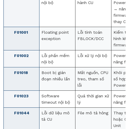
nội bộ
hành CU
Power 
→ nâng
firmwa
thay CU
F01001
Floating point
Lỗi tính toán
Kiểm tr
exception
FBLOCK/DCC
hình khố
firmwar
F01002
Lỗi phần mềm
Lỗi xử lý nội bộ
Power 
nội bộ
nâng fi
F01018
Boot bị gián
Mất nguồn, CPU
Khôi p
đoạn nhiều lần
treo, tham số
số hợp l
lỗi
Power 
F01023
Software
Quá thời gian xử
Power 
timeout nội bộ
lý
nâng fi
F01044
Lỗi dữ liệu mô
File mô tả hỏng
Thay th
tả CU
hoặc Co
Unit