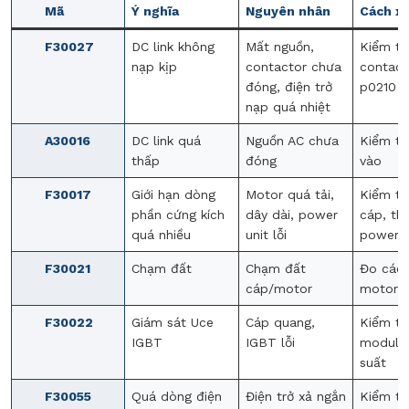
Mã
Ý nghĩa
Nguyên nhân
Cách xử
F30027
DC link không
Mất nguồn,
Kiểm tr
nạp kịp
contactor chưa
contact
đóng, điện trở
p0210
nạp quá nhiệt
A30016
DC link quá
Nguồn AC chưa
Kiểm tr
thấp
đóng
vào
F30017
Giới hạn dòng
Motor quá tải,
Kiểm tr
phần cứng kích
dây dài, power
cáp, th
quá nhiều
unit lỗi
power u
F30021
Chạm đất
Chạm đất
Đo cách
cáp/motor
motor 
F30022
Giám sát Uce
Cáp quang,
Kiểm tr
IGBT
IGBT lỗi
module
suất
F30055
Quá dòng điện
Điện trở xả ngắn
Kiểm tr