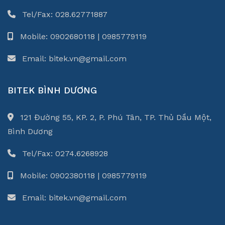
Tel/Fax: 028.62771887
Mobile: 0902680118 | 0985779119
Email: bitek.vn@gmail.com
BITEK BÌNH DƯƠNG
121 Đường 55, KP. 2, P. Phú Tân, TP. Thủ Dầu Một,
Bình Dương
Tel/Fax: 0274.6268928
Mobile: 0902380118 | 0985779119
Email: bitek.vn@gmail.com