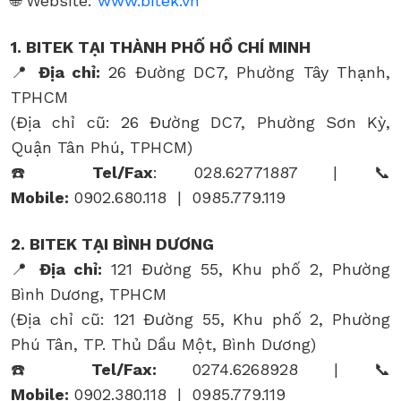
🌐 Website:
www.bitek.vn
1. BITEK TẠI THÀNH PHỐ HỒ CHÍ MINH
📍
Địa chỉ:
26 Đường DC7, Phường Tây Thạnh,
TPHCM
(Địa chỉ cũ: 26 Đường DC7, Phường Sơn Kỳ,
Quận Tân Phú, TPHCM)
☎️
Tel/Fax
: 028.62771887 | 📞
Mobile:
0902.680.118 | 0985.779.119
2. BITEK TẠI BÌNH DƯƠNG
📍
Địa chỉ:
121 Đường 55, Khu phố 2, Phường
Bình Dương, TPHCM
(Địa chỉ cũ: 121 Đường 55, Khu phố 2, Phường
Phú Tân, TP. Thủ Dầu Một, Bình Dương)
☎️
Tel/Fax:
0274.6268928 | 📞
Mobile:
0902.380.118 | 0985.779.119