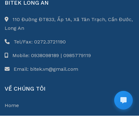
BITEK LONG AN
110 Đường ĐT833, Ấp 1A, Xã Tân Trạch, Cần Đước,
Long An
Tel/Fax: 0272.3721190
Mobile: 0938098189 | 0985779119
Email: bitek.vn@gmail.com
VỀ CHÚNG TÔI
Home
Giới thiệu
Liên hệ