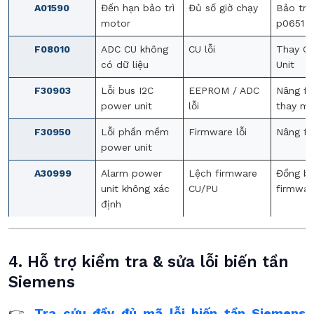
A01590
Đến hạn bảo trì
Đủ số giờ chạy
Bảo trì 
motor
p0651
F08010
ADC CU không
CU lỗi
Thay Co
có dữ liệu
Unit
F30903
Lỗi bus I2C
EEPROM / ADC
Nâng fi
power unit
lỗi
thay m
F30950
Lỗi phần mềm
Firmware lỗi
Nâng fi
power unit
A30999
Alarm power
Lệch firmware
Đồng b
unit không xác
CU/PU
firmwar
định
4. Hỗ trợ kiểm tra & sửa lỗi biến tần
Siemens
👉
Tra cứu đầy đủ mã lỗi biến tần Siemens