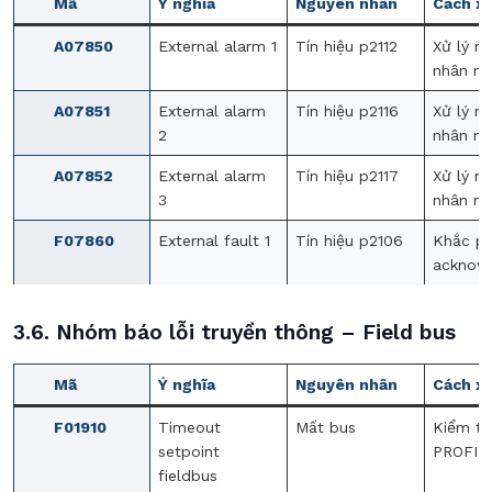
Mã
Ý nghĩa
Nguyên nhân
Cách xử
A07850
External alarm 1
Tín hiệu p2112
Xử lý n
nhân ng
A07851
External alarm
Tín hiệu p2116
Xử lý n
2
nhân ng
A07852
External alarm
Tín hiệu p2117
Xử lý n
3
nhân ng
F07860
External fault 1
Tín hiệu p2106
Khắc p
acknow
3.6. Nhóm báo lỗi truyền thông – Field bus
Mã
Ý nghĩa
Nguyên nhân
Cách xử
F01910
Timeout
Mất bus
Kiểm tr
setpoint
PROFIB
fieldbus