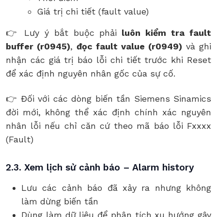
Giá trị chi tiết (fault value)
👉 Lưy ý bắt buộc phải
luôn kiểm tra
fault
buffer (r0945)
,
đọc fault value (r0949)
và ghi
nhận các giá trị báo lỗi chi tiết trước khi Reset
để xác định nguyên nhân gốc của sự cố.
👉 Đối với các dòng biến tần Siemens Sinamics
đời mới, không thể xác định chính xác nguyên
nhân lỗi nếu chỉ căn cứ theo mã báo lỗi Fxxxx
(Fault)
2.3. Xem lịch sử cảnh báo – Alarm history
Lưu các cảnh báo đã xảy ra nhưng không
làm dừng biến tần
Dùng làm dữ liệu để phân tích xu hướng gây