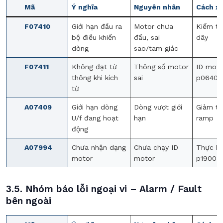
Mã
Ý nghĩa
Nguyên nhân
Cách xử
F07410
Giới hạn đầu ra
Motor chưa
Kiểm tr
bộ điều khiển
đấu, sai
dây
dòng
sao/tam giác
F07411
Không đạt từ
Thông số motor
ID moto
thông khi kích
sai
p0640
từ
A07409
Giới hạn dòng
Dòng vượt giới
Giảm tả
U/f đang hoạt
hạn
ramp
động
A07994
Chưa nhận dạng
Chưa chạy ID
Thực hi
motor
motor
p1900
3.5. Nhóm báo lỗi ngoại vi – Alarm / Fault
bên ngoài