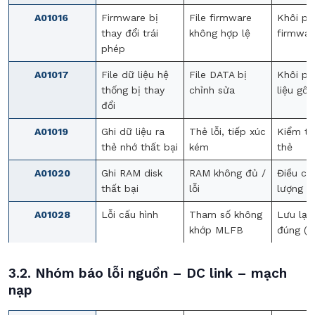
A01016
Firmware bị
File firmware
Khôi ph
thay đổi trái
không hợp lệ
firmwar
phép
A01017
File dữ liệu hệ
File DATA bị
Khôi ph
thống bị thay
chỉnh sửa
liệu gốc
đổi
A01019
Ghi dữ liệu ra
Thẻ lỗi, tiếp xúc
Kiểm tr
thẻ nhớ thất bại
kém
thẻ
A01020
Ghi RAM disk
RAM không đủ /
Điều ch
thất bại
lỗi
lượng l
A01028
Lỗi cấu hình
Tham số không
Lưu lại
khớp MLFB
đúng (p
3.2. Nhóm báo lỗi nguồn – DC link – mạch
nạp