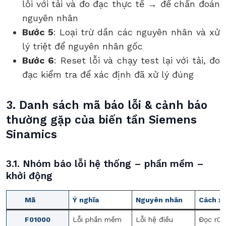
lỗi với tải và đo đạc thực tế → để chẩn đoán
nguyên nhân
Bước 5
: Loại trừ dần các nguyên nhân và xử
lý triệt để nguyên nhân gốc
Bước 6
: Reset lỗi và chạy test lại với tải, đo
đạc kiểm tra để xác định đã xử lý đúng
3. Danh sách mã báo lỗi & cảnh báo
thường gặp của biến tần Siemens
Sinamics
3.1. Nhóm báo lỗi hệ thống – phần mềm –
khởi động
Mã
Ý nghĩa
Nguyên nhân
Cách xử
F01000
Lỗi phần mềm
Lỗi hệ điều
Đọc r0