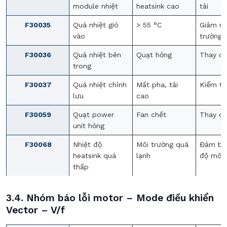
module nhiệt
heatsink cao
tải
F30035
Quá nhiệt gió
> 55 °C
Giảm nh
vào
trường
F30036
Quá nhiệt bên
Quạt hỏng
Thay qu
trong
F30037
Quá nhiệt chỉnh
Mất pha, tải
Kiểm tr
lưu
cao
F30059
Quạt power
Fan chết
Thay qu
unit hỏng
F30068
Nhiệt độ
Môi trường quá
Đảm bảo
heatsink quá
lạnh
độ môi 
thấp
3.4. Nhóm báo lỗi motor – Mode điều khiển
Vector – V/f