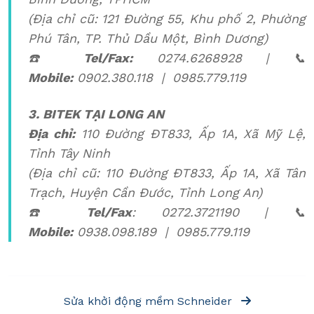
(Địa chỉ cũ: 121 Đường 55, Khu phố 2, Phường
Phú Tân, TP. Thủ Dầu Một, Bình Dương)
☎️
Tel/Fax:
0274.6268928 | 📞
Mobile:
0902.380.118 | 0985.779.119
3. BITEK TẠI LONG AN
Địa chỉ:
110 Đường ĐT833, Ấp 1A, Xã Mỹ Lệ,
Tỉnh Tây Ninh
(Địa chỉ cũ: 110 Đường ĐT833, Ấp 1A, Xã Tân
Trạch, Huyện Cần Đước, Tỉnh Long An)
☎️
Tel/Fax
: 0272.3721190 | 📞
Mobile:
0938.098.189 | 0985.779.119
Sửa khởi động mềm Schneider