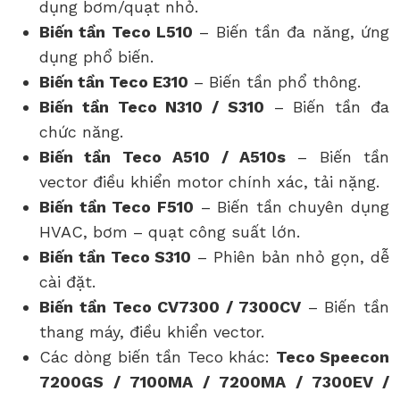
dụng bơm/quạt nhỏ.
Biến tần Teco L510
– Biến tần đa năng, ứng
dụng phổ biến.
Biến tần Teco E310
– Biến tần phổ thông.
Biến tần Teco N310 / S310
– Biến tần đa
chức năng.
Biến tần Teco A510 / A510s
– Biến tần
vector điều khiển motor chính xác, tải nặng.
Biến tần Teco F510
– Biến tần chuyên dụng
HVAC, bơm – quạt công suất lớn.
Biến tần Teco S310
– Phiên bản nhỏ gọn, dễ
cài đặt.
Biến tần Teco CV7300 / 7300CV
– Biến tần
thang máy, điều khiển vector.
Các dòng biến tần Teco khác:
Teco Speecon
7200GS / 7100MA / 7200MA / 7300EV /