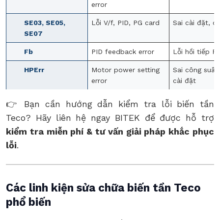
error
SE03, SE05,
Lỗi V/f, PID, PG card
Sai cài đặt, ca
SE07
Fb
PID feedback error
Lỗi hồi tiếp P
HPErr
Motor power setting
Sai công suất
error
cài đặt
👉 Bạn cần hướng dẫn kiểm tra lỗi biến tần
Teco? Hãy liên hệ ngay BITEK để được hỗ trợ
kiểm tra miễn phí & tư vấn giải pháp khắc phục
lỗi
.
Các linh kiện sửa chữa biến tần Teco
phổ biến