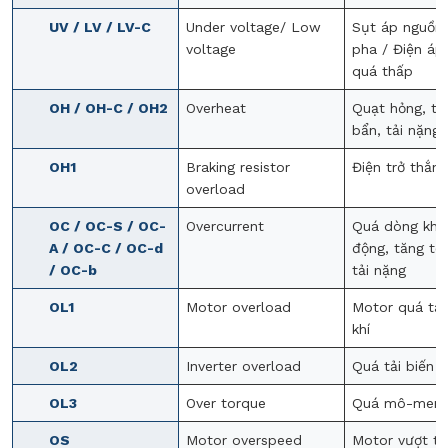
UV / LV / LV-C
Under voltage/ Low
Sụt áp nguồn
voltage
pha / Điện áp
quá thấp
OH / OH-C / OH2
Overheat
Quạt hỏng, tả
bẩn, tải nặng
OH1
Braking resistor
Điện trở thắng
overload
OC / OC-S / OC-
Overcurrent
Quá dòng khi 
A / OC-C / OC-d
động, tăng tố
/ OC-b
tải nặng
OL1
Motor overload
Motor quá tải,
khí
OL2
Inverter overload
Quá tải biến t
OL3
Over torque
Quá mô-men
OS
Motor overspeed
Motor vượt tố