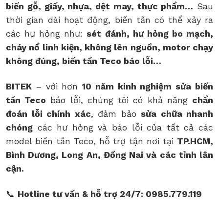
biến gỗ, giấy, nhựa, dệt may, thực phẩm…
Sau
thời gian dài hoạt động, biến tần có thể xảy ra
các hư hỏng như:
sét đánh, hư hỏng bo mạch,
cháy nổ linh kiện, không lên nguồn, motor chạy
không đúng, biến tần Teco báo lỗi…
BITEK
– với hơn
10 năm kinh nghiệm sửa biến
tần Teco
báo lỗi, chúng tôi có khả năng
chẩn
đoán lỗi chính xác
, đảm bảo
sửa chữa nhanh
chóng
các hư hỏng và báo lỗi của tất cả các
model biến tần Teco, hỗ trợ tận nơi tại
TP.HCM,
Bình Dương, Long An, Đồng Nai và các tỉnh lân
cận.
📞
Hotline tư vấn & hỗ trợ 24/7: 0985.779.119