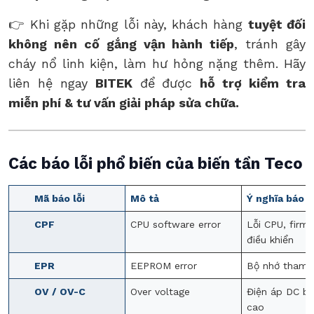
👉 Khi gặp những lỗi này, khách hàng
tuyệt đối
không nên cố gắng vận hành tiếp
, tránh gây
cháy nổ linh kiện, làm hư hỏng nặng thêm. Hãy
liên hệ ngay
BITEK
để được
hỗ trợ kiểm tra
miễn phí & tư vấn giải pháp sửa chữa.
Các báo lỗi phổ biến của biến tần Teco
Mã báo lỗi
Mô tả
Ý nghĩa báo l
CPF
CPU software error
Lỗi CPU, firm
điều khiển
EPR
EEPROM error
Bộ nhớ tham s
OV / OV-C
Over voltage
Điện áp DC b
cao