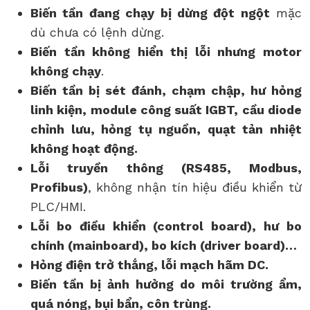
Biến tần đang chạy bị dừng đột ngột
mặc
dù chưa có lệnh dừng.
Biến tần không hiển thị lỗi nhưng motor
không chạy
.
Biến tần bị sét đánh, chạm chập, hư hỏng
linh kiện, module công suất IGBT, cầu diode
chỉnh lưu, hỏng tụ nguồn, quạt tản nhiệt
không hoạt động.
Lỗi truyền thông (RS485, Modbus,
Profibus)
, không nhận tín hiệu điều khiển từ
PLC/HMI.
Lỗi bo điều khiển (control board), hư bo
chính (mainboard), bo kích (driver board)…
Hỏng điện trở thắng, lỗi mạch hãm DC.
Biến tần bị ảnh hưởng do môi trường ẩm,
quá nóng, bụi bẩn, côn trùng.