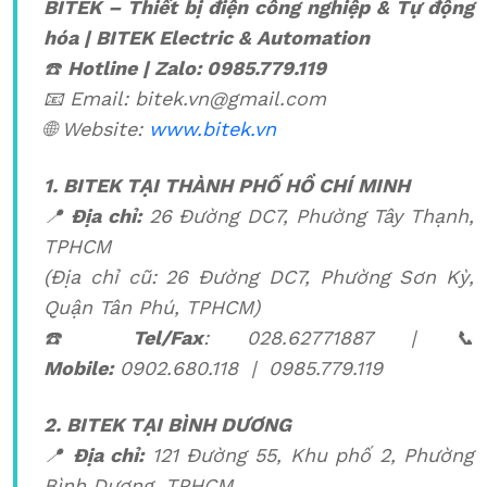
BITEK – Thiết bị điện công nghiệp & Tự động
hóa
| BITEK Electric & Automation
☎️
Hotline | Zalo: 0985.779.119
📧 Email: bitek.vn@gmail.com
🌐 Website:
www.bitek.vn
1. BITEK TẠI THÀNH PHỐ HỒ CHÍ MINH
📍
Địa chỉ:
26 Đường DC7, Phường Tây Thạnh,
TPHCM
(Địa chỉ cũ: 26 Đường DC7, Phường Sơn Kỳ,
Quận Tân Phú, TPHCM)
☎️
Tel/Fax
: 028.62771887 | 📞
Mobile:
0902.680.118 | 0985.779.119
2. BITEK TẠI BÌNH DƯƠNG
📍
Địa chỉ:
121 Đường 55, Khu phố 2, Phường
Bình Dương, TPHCM