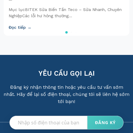
Mục lụcBITEK Sửa Biến Tần Teco – Sửa Nhanh, Chuyên
NghiệpCác lỗi hư hỏng thường...
Đọc tiếp →
YÊU CẦU GỌI LẠI
Đăng ký nhận thông tin hoặc yêu cầu tư vấn sớm
nhất. Hãy để lại số điện thoại, chúng tôi sẽ liên hệ sớm
tới bạn!