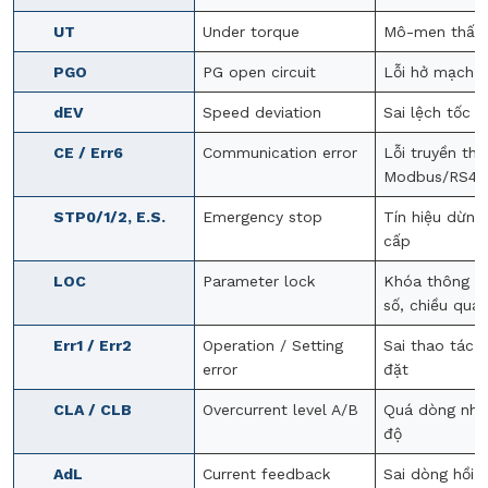
UT
Under torque
Mô-men thấp
PGO
PG open circuit
Lỗi hở mạch 
dEV
Speed deviation
Sai lệch tốc đ
CE / Err6
Communication error
Lỗi truyền th
Modbus/RS48
STP0/1/2, E.S.
Emergency stop
Tín hiệu dừng
cấp
LOC
Parameter lock
Khóa thông số
số, chiều quay
Err1 / Err2
Operation / Setting
Sai thao tác 
error
đặt
CLA / CLB
Overcurrent level A/B
Quá dòng nhi
độ
AdL
Current feedback
Sai dòng hồi t