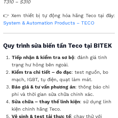
T310 – S310
👉 Xem thiết bị tự động hóa hãng Teco tại đây:
System & Automation Products – TECO
Quy trình sửa biến tần Teco tại BITEK
Tiếp nhận & kiểm tra sơ bộ
: đánh giá tình
trạng hư hỏng bên ngoài.
Kiểm tra chi tiết – đo đạc
: test nguồn, bo
mạch, IGBT, tụ điện, quạt làm mát.
Báo giá & tư vấn phương án
: thông báo chi
phí và thời gian sửa chữa chính xác.
Sửa chữa – thay thế linh kiện
: sử dụng linh
kiện chính hãng Teco.
Vệ sinh & test tải thực tế
: chạy thử với