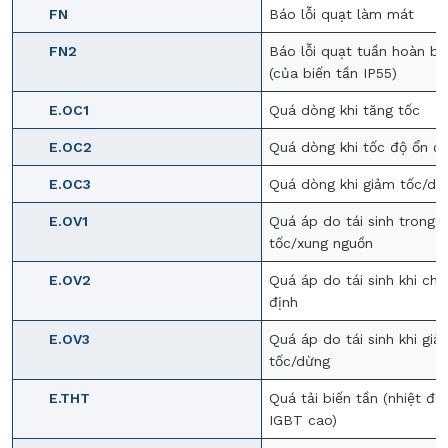
FN
Báo lỗi quạt làm mát
FN2
Báo lỗi quạt tuần hoàn bê
(của biến tần IP55)
E.OC1
Quá dòng khi tăng tốc
E.OC2
Quá dòng khi tốc độ ổn đị
E.OC3
Quá dòng khi giảm tốc/dừ
E.OV1
Quá áp do tái sinh trong 
tốc/xung nguồn
E.OV2
Quá áp do tái sinh khi chạ
định
E.OV3
Quá áp do tái sinh khi giả
tốc/dừng
E.THT
Quá tải biến tần (nhiệt đ
IGBT cao)