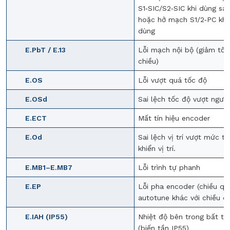
S1‑SIC/S2‑SIC khi dùng saf
hoặc hở mạch S1/2‑PC khi
dùng
E.PbT / E.13
Lỗi mạch nội bộ (giảm tốc 
chiều)
E.OS
Lỗi vượt quá tốc độ
E.OSd
Sai lệch tốc độ vượt ngưỡ
E.ECT
Mất tín hiệu encoder
E.Od
Sai lệch vị trí vượt mức tr
khiển vị trí.
E.MB1–E.MB7
Lỗi trình tự phanh
E.EP
Lỗi pha encoder (chiều qu
autotune khác với chiều cà
E.IAH (IP55)
Nhiệt độ bên trong bất t
(biến tần IP55)