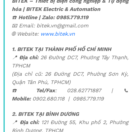
BITEK – Thiết bị điện công nghiệp & Tự động
hóa
| BITEK Electric & Automation
☎️
Hotline | Zalo: 0985.779.119
📧 Email: bitek.vn@gmail.com
🌐 Website:
www.bitek.vn
1. BITEK TẠI THÀNH PHỐ HỒ CHÍ MINH
📍
Địa chỉ:
26 Đường DC7, Phường Tây Thạnh,
TPHCM
(Địa chỉ cũ: 26 Đường DC7, Phường Sơn Kỳ,
Quận Tân Phú, TPHCM)
☎️
Tel/Fax
: 028.62771887 | 📞
Mobile:
0902.680.118 | 0985.779.119
2. BITEK TẠI BÌNH DƯƠNG
📍
Địa chỉ:
121 Đường 55, Khu phố 2, Phường
Bình Dương, TPHCM