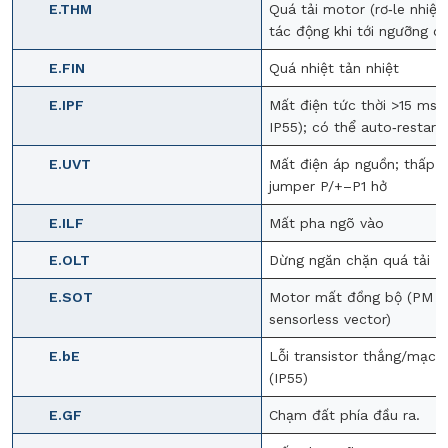
E.THM
Quá tải motor (rơ‑le nhiệt
tác động khi tới ngưỡng cà
E.FIN
Quá nhiệt tản nhiệt
E.IPF
Mất điện tức thời >15 ms 
IP55); có thể auto‑restart
E.UVT
Mất điện áp nguồn; thấp á
jumper P/+–P1 hở
E.ILF
Mất pha ngõ vào
E.OLT
Dừng ngăn chặn quá tải
E.SOT
Motor mất đồng bộ (PM
sensorless vector)
E.bE
Lỗi transistor thắng/mạch
(IP55)
E.GF
Chạm đất phía đầu ra.