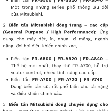
Biến tần
FR-S500 | FR-S520 | FR-S540
–
Một trong những series phổ thông lâu đời
của Mitsubishi.
2.
Biến tần Mitsubishi d
òng trung – cao cấp
(General Purpose / High Performance)
: Ứng
dụng cho máy dệt, in, nhựa, xi măng, ngành
nặng, đòi hỏi điều khiển chính xác, …
Biến tần
FR-A800 | FR-A820 | FR-A840
–
Thế hệ mới nhất, thay thế FR-A700, hỗ trợ
vector control, nhiều tính năng cao cấp.
Biến tần
FR-A700 | FR-A720 | FR-A740
–
Dòng biến tần cũ, rất phổ biến cho tải nặng
và điều khiển chính xác.
3.
Biến tần Mitsubishi d
òng chuyên dụng cho