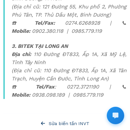
(Địa chỉ cũ: 121 Đường 55, Khu phố 2, Phường
Phú Tân, TP. Thủ Dầu Một, Bình Dương)
☎️
Tel/Fax:
0274.6268928 | 📞
Mobile:
0902.380.118 | 0985.779.119
3. BITEK TẠI LONG AN
Địa chỉ:
110 Đường ĐT833, Ấp 1A, Xã Mỹ Lệ,
Tỉnh Tây Ninh
(Địa chỉ cũ: 110 Đường ĐT833, Ấp 1A, Xã Tân
Trạch, Huyện Cần Đước, Tỉnh Long An)
☎️
Tel/Fax
: 0272.3721190 | 📞
Mobile:
0938.098.189 | 0985.779.119
Sửa biến tần INVT