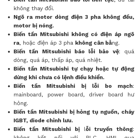
không thay đổi.
Ngõ ra motor dòng điện 3 pha không đều,
motor bị nóng.
Biến tần Mitsubishi không có điện áp ngõ
ra
, hoặc điện áp 3 pha
không cân bằ
ng.
Biến tần Mitsubishi báo lỗi bảo vệ
: quá
dòng, quá áp, thấp áp, quá nhiệt.
Biến tần Mitsubishi tự chạy hoặc tự động
dừng khi chưa có lệnh điều khiển.
Biến tần Mitsubishi bị lỗi bo mạch
:
mainboard, power board, driver board hư
hỏng.
Biến tần Mitsubishi bị hỏng tụ nguồn, cháy
IGBT, diode chỉnh lưu.
Biến tần Mitsubishi bị
l
ỗi truyền thông
:
không kết nối với PLC, HMI qua