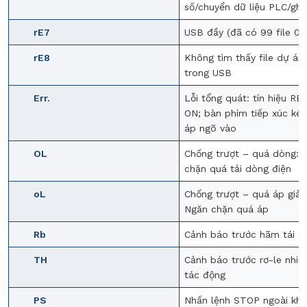
số/chuyển dữ liệu PLC/gh
rE7
USB đầy (đã có 99 file 0
rE8
Không tìm thấy file dự án
trong USB
Err.
Lỗi tổng quát: tín hiệu RE
ON; bàn phím tiếp xúc ké
áp ngõ vào
OL
Chống trượt – quá dòng: 
chặn quá tải dòng điện
oL
Chống trượt – quá áp giảm
Ngăn chặn quá áp
Rb
Cảnh báo trước hãm tái si
TH
Cảnh báo trước rơ-le nhiệt
tác động
PS
Nhấn lệnh STOP ngoài khi