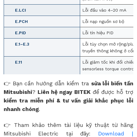
E.LCI
Lỗi đầu vào 4–20 mA
E.PCH
Lỗi nạp nguồn sơ bộ
E.PID
Lỗi tín hiệu PID
E.1–E.3
Lỗi tùy chọn mở rộng/plug
truyền thông không ở cổng
E.11
Lỗi giảm tốc khi đổi chiều 
sensorless torque control)
👉 Bạn cần hướng dẫn kiểm tra
sửa lỗi biến tần
Mitsubishi
?
Liên hệ ngay BITEK
để được hỗ trợ
kiểm tra miễn phí & tư vấn giải khắc phục lỗi
nhanh chóng
.
👉 Tham khảo thêm tài liệu kỹ thuật từ hãng
Mitsubishi Electric tại đây:
Download |