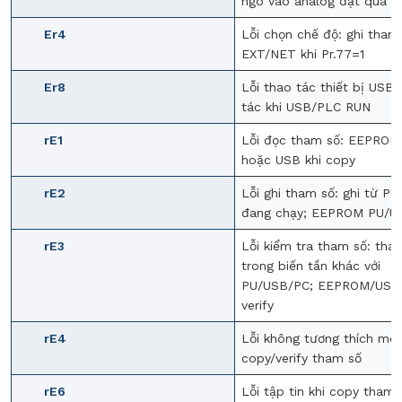
ngõ vào analog đặt quá g
Er4
Lỗi chọn chế độ: ghi tham
EXT/NET khi Pr.77=1
Er8
Lỗi thao tác thiết bị USB,
tác khi USB/PLC RUN
rE1
Lỗi đọc tham số: EEPROM
hoặc USB khi copy
rE2
Lỗi ghi tham số: ghi từ PU
đang chạy; EEPROM PU/US
rE3
Lỗi kiểm tra tham số: tha
trong biến tần khác với
PU/USB/PC; EEPROM/USB l
verify
rE4
Lỗi không tương thích mod
copy/verify tham số
rE6
Lỗi tập tin khi copy tham