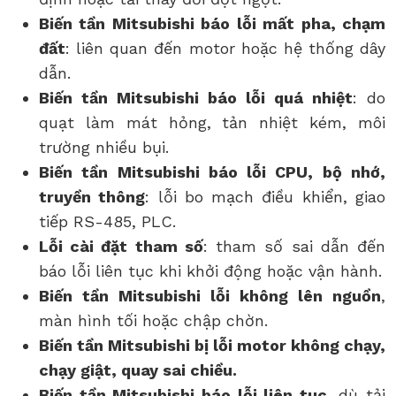
Biến tần Mitsubishi báo lỗi
mất pha, chạm
đất
: liên quan đến motor hoặc hệ thống dây
dẫn.
Biến tần Mitsubishi báo lỗi
quá nhiệt
: do
quạt làm mát hỏng, tản nhiệt kém, môi
trường nhiều bụi.
Biến tần Mitsubishi báo lỗi
CPU, bộ nhớ,
truyền thông
: lỗi bo mạch điều khiển, giao
tiếp RS-485, PLC.
Lỗi cài đặt tham số
: tham số sai dẫn đến
báo lỗi liên tục khi khởi động hoặc vận hành.
Biến tần Mitsubishi lỗi không lên nguồn
,
màn hình tối hoặc chập chờn.
Biến tần Mitsubishi bị lỗi motor không chạy,
chạy giật, quay sai chiều.
Biến tần Mitsubishi báo lỗi
liên tục
, dù tải