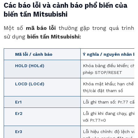
Các báo lỗi và cảnh báo phổ biến của
biến tần Mitsubishi
Một số
mã báo lỗi
thường gặp trong quá trình
sử dụng
biến tần Mitsubishi:
Mã lỗi / cảnh báo
Ý nghĩa / nguyên nhân bá
HOLD (HOLd)
Khóa bảng điều khiển; chỉ
phép STOP/RESET
LOCD (LOCd)
Khóa mật khẩu; hạn chế h
thị/cài đặt tham số
Er1
Lỗi ghi tham số: Pr.77 cấm
Er2
Lỗi ghi khi đang chạy, ghi
với Pr.77=0
Er3
Lỗi hiệu chỉnh: độ lệch và 