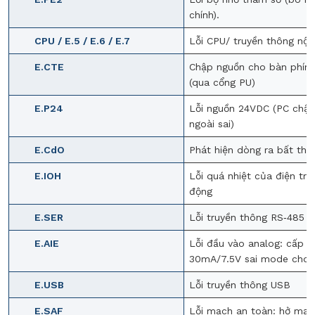
chính).
CPU / E.5 / E.6 / E.7
Lỗi CPU/ truyền thông nội
E.CTE
Chập nguồn cho bàn phím
(qua cổng PU)
E.P24
Lỗi nguồn 24VDC (PC chậ
ngoài sai)
E.CdO
Phát hiện dòng ra bất thư
E.IOH
Lỗi quá nhiệt của điện trở
động
E.SER
Lỗi truyền thông RS‑485
E.AIE
Lỗi đầu vào analog: cấp
30mA/7.5V sai mode cho 
E.USB
Lỗi truyền thông USB
E.SAF
Lỗi mạch an toàn: hở mạc