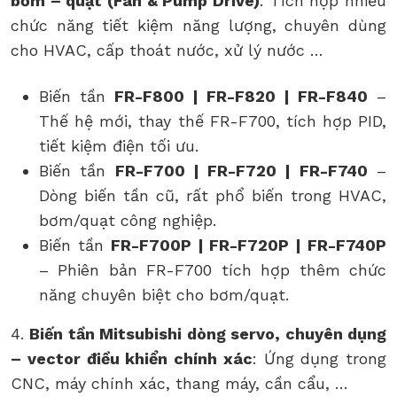
bơm – quạt (Fan & Pump Drive)
: Tích hợp nhiều
chức năng tiết kiệm năng lượng, chuyên dùng
cho HVAC, cấp thoát nước, xử lý nước …
Biến tần
FR-F800 | FR-F820 | FR-F840
–
Thế hệ mới, thay thế FR-F700, tích hợp PID,
tiết kiệm điện tối ưu.
Biến tần
FR-F700 | FR-F720 | FR-F740
–
Dòng biến tần cũ, rất phổ biến trong HVAC,
bơm/quạt công nghiệp.
Biến tần
FR-F700P | FR-F720P | FR-F740P
– Phiên bản FR-F700 tích hợp thêm chức
năng chuyên biệt cho bơm/quạt.
4.
Biến tần Mitsubishi d
òng servo, chuyên dụng
– vector điều khiển chính xác
: Ứng dụng trong
CNC, máy chính xác, thang máy, cần cẩu, …