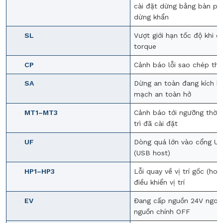
cài đặt dừng bằng bàn ph
dừng khẩn
SL
Vượt giới hạn tốc độ khi đi
torque
CP
Cảnh báo lỗi sao chép th
SA
Dừng an toàn đang kích h
mạch an toàn hở
MT1–MT3
Cảnh báo tới ngưỡng thời 
trì đã cài đặt
UF
Dòng quá lớn vào cổng U
(USB host)
HP1–HP3
Lỗi quay về vị trí gốc (hom
điều khiển vị trí
EV
Đang cấp nguồn 24V ngoài
nguồn chính OFF