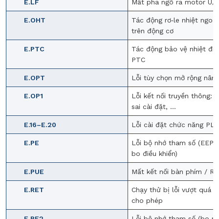
E.LF
Mất pha ngõ ra motor U/
E.OHT
Tác động rơ‑le nhiệt ngoài
trên động cơ
E.PTC
Tác động bảo vệ nhiệt điệ
PTC
E.OPT
Lỗi tùy chọn mở rộng nân
E.OP1
Lỗi kết nối truyền thông: 
sai cài đặt, …
E.16–E.20
Lỗi cài đặt chức năng PLC
E.PE
Lỗi bộ nhớ tham số (EEP
bo điều khiển)
E.PUE
Mất kết nối bàn phím / R
E.RET
Chạy thử bị lỗi vượt quá s
cho phép
E.PE2
Lỗi bộ nhớ tham số (bo m